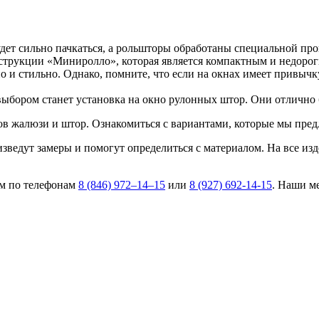
ет сильно пачкаться, а рольшторы обработаны специальной проп
нструкции «Миниролло», которая является компактным и недоро
 и стильно. Однако, помните, что если на окнах имеет привычку
ыбором станет установка на окно рулонных штор. Они отлично б
в жалюзи и штор. Ознакомиться с вариантами, которые мы пре
изведут замеры и помогут определиться с материалом. На все из
ам по телефонам
8 (846) 972–14–15
или
8 (927) 692-14-15
. Наши м