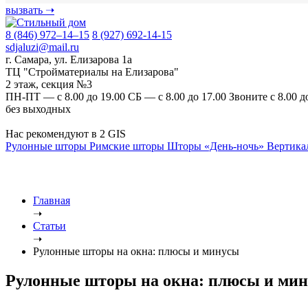
вызвать
➝
8 (846) 972–14–15
8 (927) 692-14-15
sdjaluzi@mail.ru
г. Самара
,
ул. Елизарова 1а
ТЦ "Стройматериалы на Елизарова"
2 этаж, секция №3
ПН-ПТ — с 8.00 до 19.00
СБ — с 8.00 до 17.00
Звоните с 8.00 д
без выходных
Нас рекомендуют в 2 GIS
Рулонные шторы
Римские шторы
Шторы «День-ночь»
Вертика
Главная
➝
Статьи
➝
Рулонные шторы на окна: плюсы и минусы
Рулонные шторы на окна: плюсы и ми