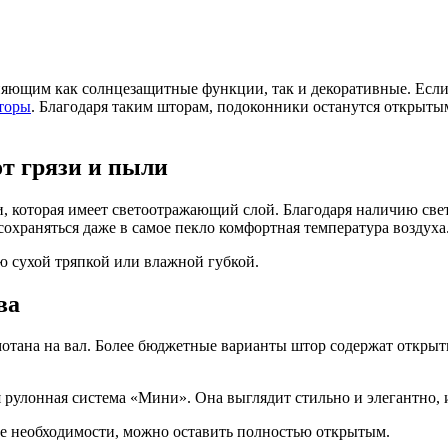
ющим как солнцезащитные функции, так и декоративные. Если 
торы
. Благодаря таким шторам, подоконники останутся открыты
т грязи и пыли
ани, которая имеет светоотражающий слой. Благодаря наличию св
 сохраняться даже в самое пекло комфортная температура воздуха
ю сухой тряпкой или влажной губкой.
ва
отана на вал. Более бюджетные варианты штор содержат открытый
рулонная система «Мини». Она выглядит стильно и элегантно, и
чае необходимости, можно оставить полностью открытым.