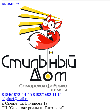
вызвать
➝
8 (846) 972–14–15
8 (927) 692-14-15
sdjaluzi@mail.ru
г. Самара
,
ул. Елизарова 1а
ТЦ "Стройматериалы на Елизарова"